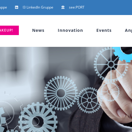
uppe
I3 LinkedIn Gruppe
see:PORT
News
Innovation
Events
An
AKEUP!