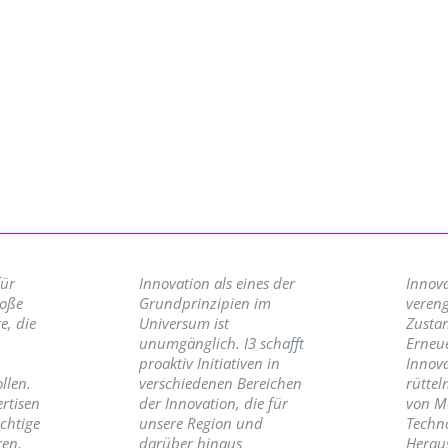
für
Innovation als eines der
Innova
roße
Grundprinzipien im
vereng
e, die
Universum ist
Zusta
unumgänglich. I3 schafft
Erneu
proaktiv Initiativen in
Innov
llen.
verschiedenen Bereichen
rüttel
ertisen
der Innovation, die für
von M
ichtige
unsere Region und
Techno
ren,
darüber hinaus
Herau