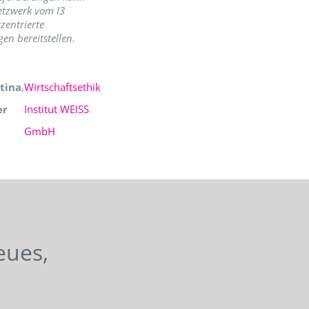
etzwerk vom I3
zentrierte
en bereitstellen.
tina
,
Wirtschaftsethik
er
Institut WEISS
GmbH
eues,