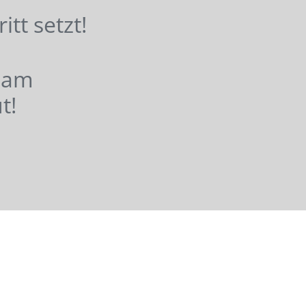
hritt setzt!
nsam
t!