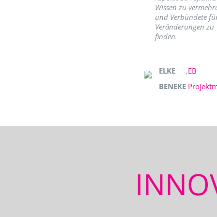
Wissen zu vermehr
und Verbündete fü
Veränderungen zu
finden.
ELKE
,
EB
BENEKE
Projekt
INNO