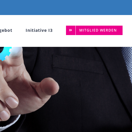
gebot
Initiative I3
MITGLIED WERDEN