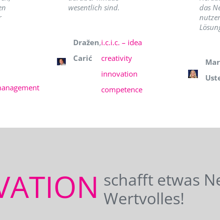
en
wesentlich sind.
das N
r
nutzer
Lösung
Dražen
,
i.c.i.c. – idea
Carić
creativity
Mar
innovation
Ust
management
competence
VATION
schafft etwas N
Wertvolles!