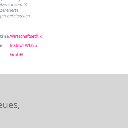
etzwerk vom I3
zentrierte
en bereitstellen.
tina
,
Wirtschaftsethik
er
Institut WEISS
GmbH
eues,