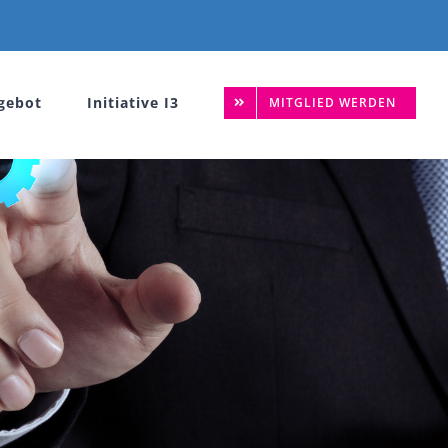
gebot
Initiative I3
MITGLIED WERDEN