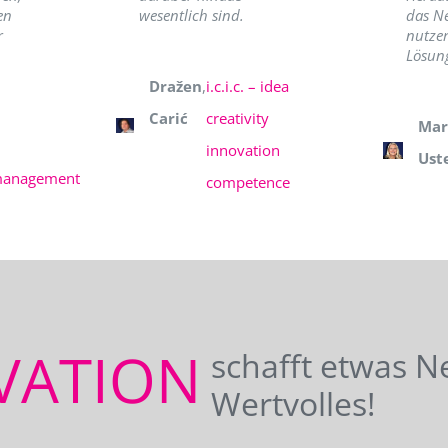
en
wesentlich sind.
das N
r
nutzer
Lösung
Dražen
,
i.c.i.c. – idea
Carić
creativity
Mar
innovation
Ust
management
competence
VATION
schafft etwas N
Wertvolles!