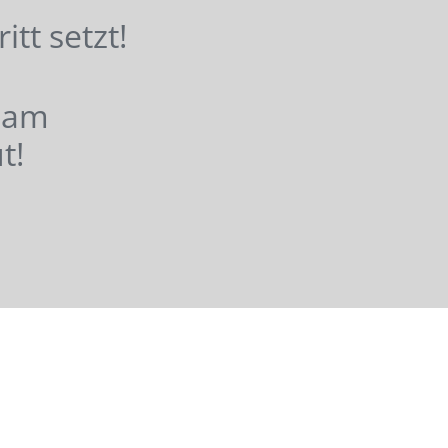
hritt setzt!
nsam
t!