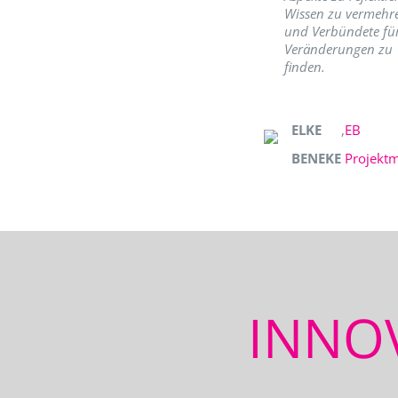
Wissen zu vermehr
und Verbündete fü
Veränderungen zu
finden.
ELKE
,
EB
BENEKE
Projekt
INNO