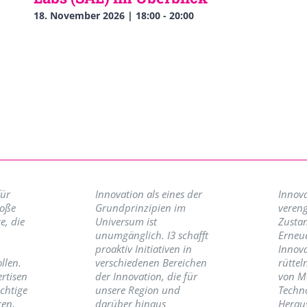
18. November 2026 | 18:00
-
20:00
für
Innovation als eines der
Innova
roße
Grundprinzipien im
vereng
e, die
Universum ist
Zusta
unumgänglich. I3 schafft
Erneu
proaktiv Initiativen in
Innov
llen.
verschiedenen Bereichen
rüttel
ertisen
der Innovation, die für
von M
ichtige
unsere Region und
Techno
ren,
darüber hinaus
Herau