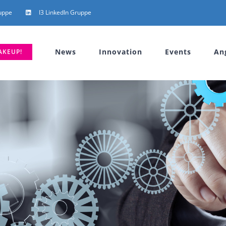
uppe
I3 LinkedIn Gruppe
News
Innovation
Events
An
AKEUP!