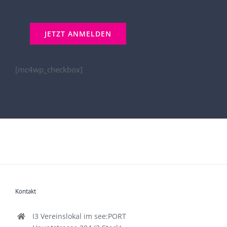
[mc4wp_checkbox]
Kontakt
I3 Vereinslokal im see:PORT
Hauptstrasse 204 (2.Stock)
9210 Pörtschach