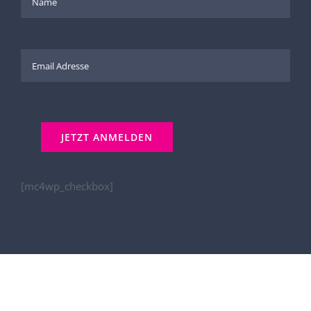
[mc4wp_checkbox]