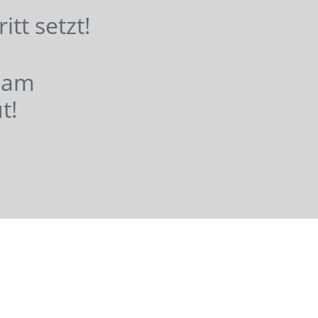
hritt setzt!
nsam
t!