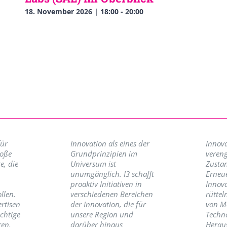
18. November 2026 | 18:00
-
20:00
für
Innovation als eines der
Innova
roße
Grundprinzipien im
vereng
e, die
Universum ist
Zusta
unumgänglich. I3 schafft
Erneu
proaktiv Initiativen in
Innov
llen.
verschiedenen Bereichen
rüttel
ertisen
der Innovation, die für
von M
ichtige
unsere Region und
Techno
ren,
darüber hinaus
Herau