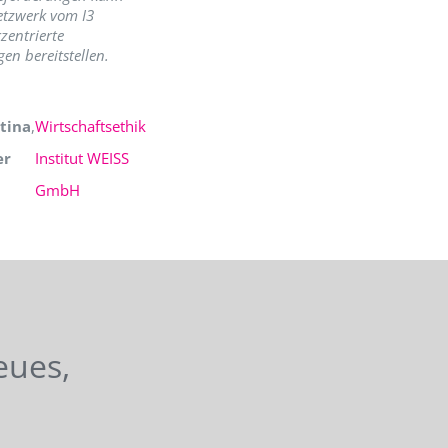
etzwerk vom I3
zentrierte
en bereitstellen.
tina
,
Wirtschaftsethik
er
Institut WEISS
GmbH
eues,