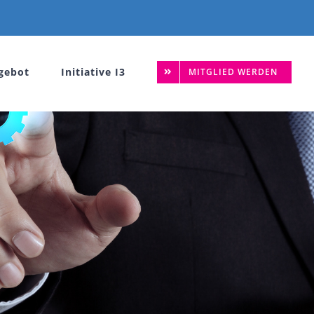
gebot
Initiative I3
MITGLIED WERDEN