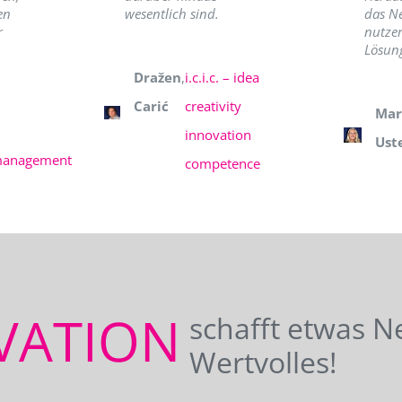
en
wesentlich sind.
das N
r
nutzer
Lösung
Dražen
,
i.c.i.c. – idea
Carić
creativity
Mar
innovation
Ust
management
competence
VATION
schafft etwas N
Wertvolles!