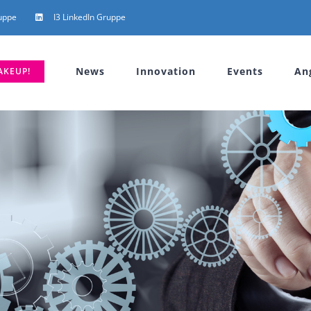
uppe
I3 LinkedIn Gruppe
News
Innovation
Events
An
AKEUP!