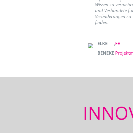
Wissen zu vermehr
und Verbündete fü
Veränderungen zu
finden.
ELKE
,
EB
BENEKE
Projekt
INNO