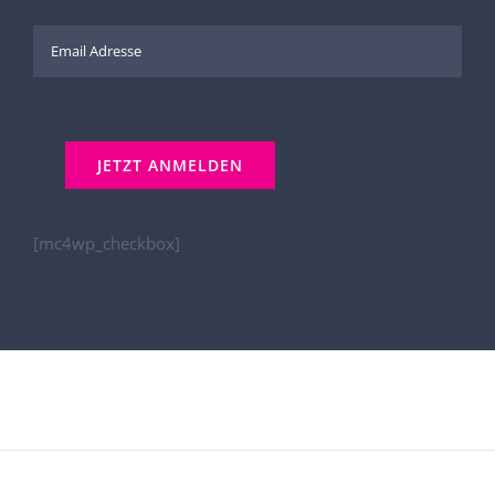
[mc4wp_checkbox]