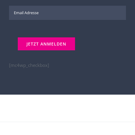
[mc4wp_checkbox]