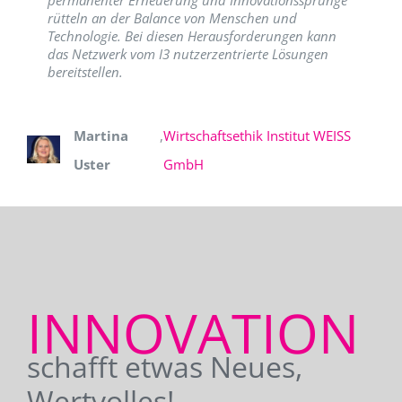
permanenter Erneuerung und Innovationssprünge
rütteln an der Balance von Menschen und
Technologie. Bei diesen Herausforderungen kann
das Netzwerk vom I3 nutzerzentrierte Lösungen
bereitstellen.
Martina
,
Wirtschaftsethik Institut WEISS
Uster
GmbH
INNOVATION
schafft etwas Neues,
Wertvolles!