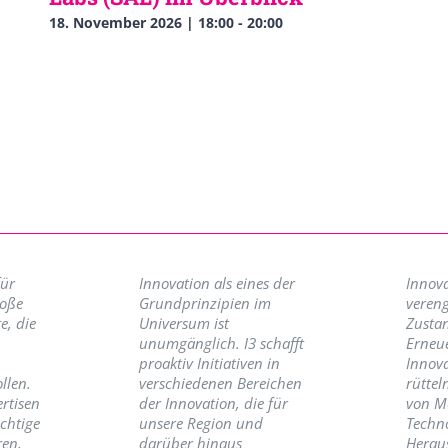
18. November 2026 | 18:00
-
20:00
für
Innovation als eines der
Innova
roße
Grundprinzipien im
vereng
e, die
Universum ist
Zusta
unumgänglich. I3 schafft
Erneu
proaktiv Initiativen in
Innov
llen.
verschiedenen Bereichen
rüttel
ertisen
der Innovation, die für
von M
ichtige
unsere Region und
Techno
ren,
darüber hinaus
Herau