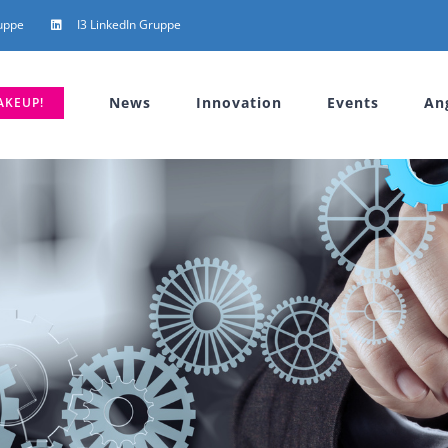
uppe
I3 LinkedIn Gruppe
News
Innovation
Events
An
AKEUP!