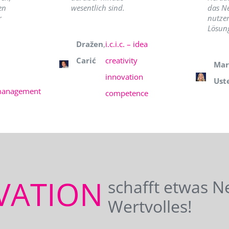
en
wesentlich sind.
das N
r
nutzer
Lösung
Dražen
,
i.c.i.c. – idea
Carić
creativity
Mar
innovation
Ust
management
competence
VATION
schafft etwas N
Wertvolles!