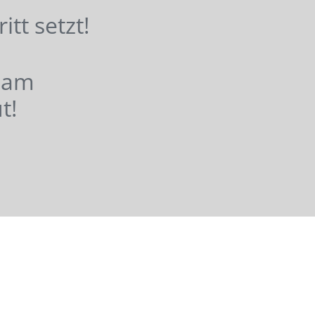
hritt setzt!
nsam
t!