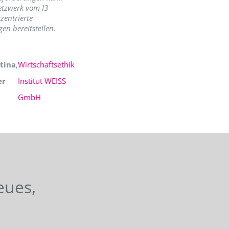
etzwerk vom I3
zentrierte
en bereitstellen.
tina
,
Wirtschaftsethik
er
Institut WEISS
GmbH
eues,