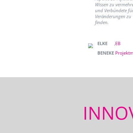
Wissen zu vermehr
und Verbündete fü
Veränderungen zu
finden.
ELKE
,
EB
BENEKE
Projekt
INNO