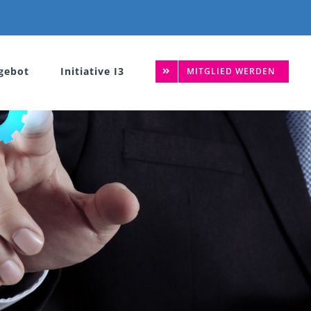
gebot
Initiative I3
MITGLIED WERDEN