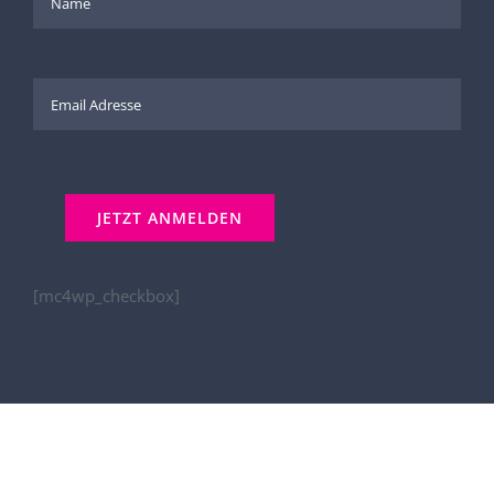
[mc4wp_checkbox]