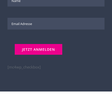
[mc4wp_checkbox]