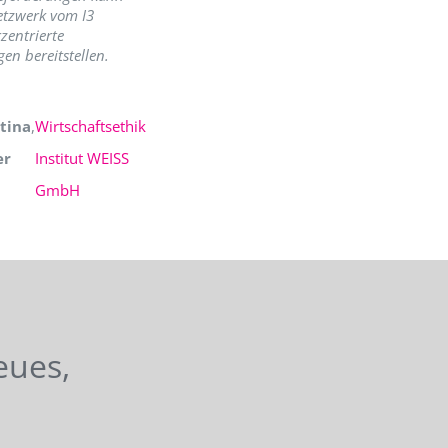
etzwerk vom I3
zentrierte
en bereitstellen.
tina
,
Wirtschaftsethik
er
Institut WEISS
GmbH
eues,