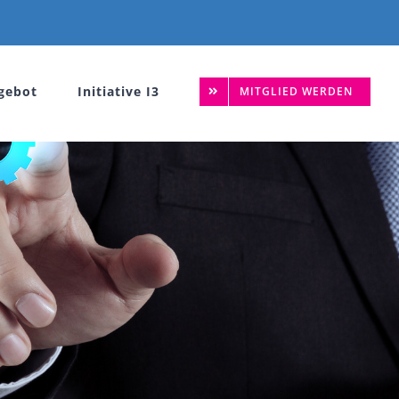
gebot
Initiative I3
MITGLIED WERDEN