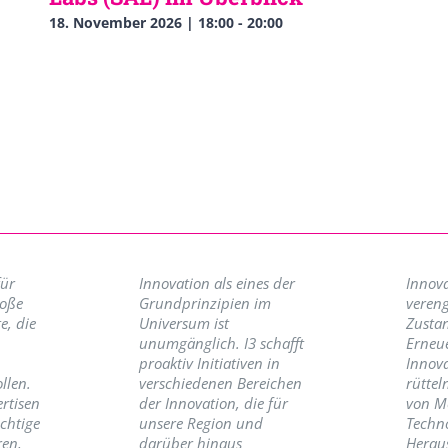
18. November 2026 | 18:00
-
20:00
für
Innovation als eines der
Innova
roße
Grundprinzipien im
vereng
e, die
Universum ist
Zusta
unumgänglich. I3 schafft
Erneu
proaktiv Initiativen in
Innov
llen.
verschiedenen Bereichen
rüttel
ertisen
der Innovation, die für
von M
ichtige
unsere Region und
Techno
ren,
darüber hinaus
Herau