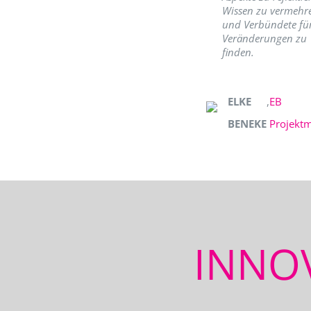
Wissen zu vermehr
und Verbündete fü
Veränderungen zu
finden.
ELKE
,
EB
BENEKE
Projekt
INNO