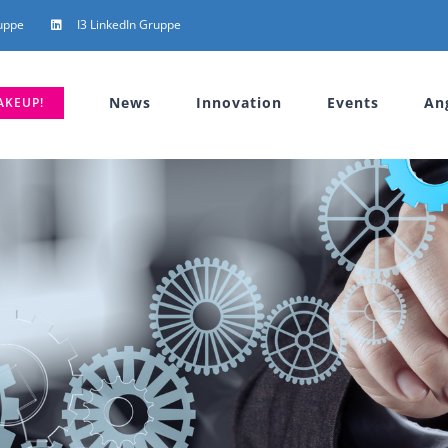
uppe
I3 LinkedIn Gruppe
News
Innovation
Events
An
AKEUP!