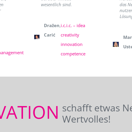
en
wesentlich sind.
das N
r
nutzer
Lösung
Dražen
,
i.c.i.c. – idea
Carić
creativity
Mar
innovation
Ust
management
competence
VATION
schafft etwas N
Wertvolles!