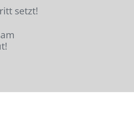
hritt setzt!
nsam
t!