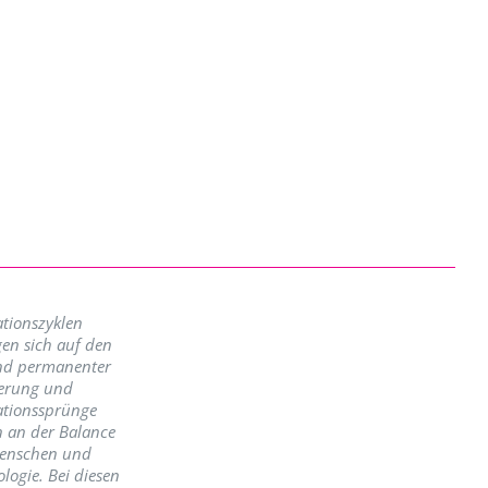
tionszyklen
en sich auf den
nd permanenter
erung und
ationssprünge
n an der Balance
enschen und
logie. Bei diesen