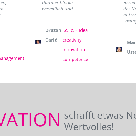
ren,
darüber hinaus
Herau
en
wesentlich sind.
das N
r
nutzer
Lösung
Dražen
,
i.c.i.c. – idea
Carić
creativity
Mar
innovation
Ust
management
competence
VATION
schafft etwas N
Wertvolles!