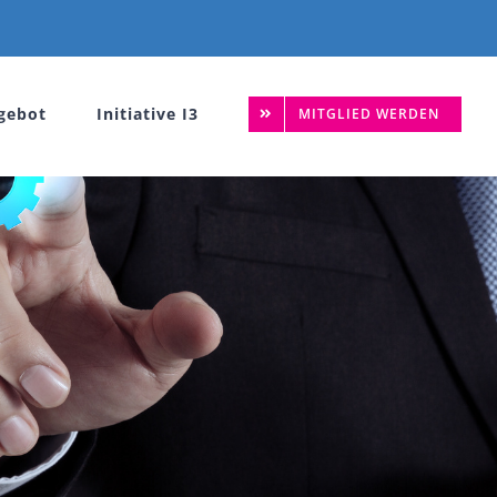
gebot
Initiative I3
MITGLIED WERDEN