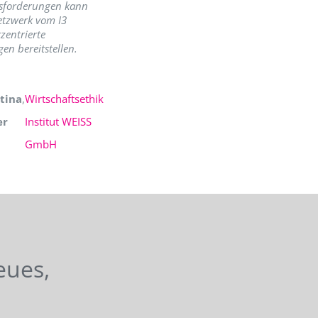
sforderungen kann
etzwerk vom I3
zentrierte
en bereitstellen.
tina
,
Wirtschaftsethik
er
Institut WEISS
GmbH
eues,