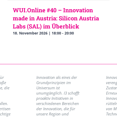
WUI.Online #40 – Innovation
made in Austria: Silicon Austria
Labs (SAL) im Überblick
18. November 2026 | 18:00
-
20:00
für
Innovation als eines der
Innova
roße
Grundprinzipien im
vereng
e, die
Universum ist
Zusta
unumgänglich. I3 schafft
Erneu
proaktiv Initiativen in
Innov
llen.
verschiedenen Bereichen
rüttel
ertisen
der Innovation, die für
von M
ichtige
unsere Region und
Techno