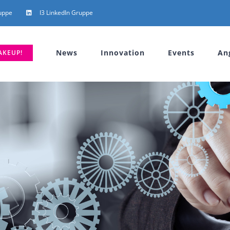
uppe
I3 LinkedIn Gruppe
News
Innovation
Events
An
AKEUP!