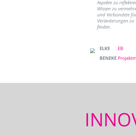
Aspekte zu reflektie
Wissen zu vermehr
und Verbündete fü
Veränderungen zu
finden.
ELKE
,
EB
BENEKE
Projekt
INNO