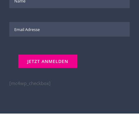
[mc4wp_checkbox]