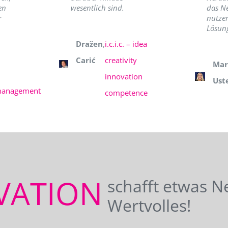
en
wesentlich sind.
das N
r
nutzer
Lösung
Dražen
,
i.c.i.c. – idea
Carić
creativity
Mar
innovation
Ust
management
competence
VATION
schafft etwas N
Wertvolles!