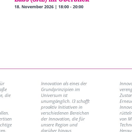
18. November 2026 | 18:00
-
20:00
für
Innovation als eines der
Innova
roße
Grundprinzipien im
vereng
e, die
Universum ist
Zusta
unumgänglich. I3 schafft
Erneu
proaktiv Initiativen in
Innov
llen.
verschiedenen Bereichen
rüttel
ertisen
der Innovation, die für
von M
ichtige
unsere Region und
Techno
ren,
darüber hinaus
Herau