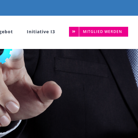
gebot
Initiative I3
MITGLIED WERDEN