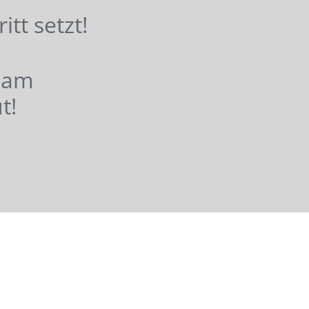
hritt setzt!
nsam
t!