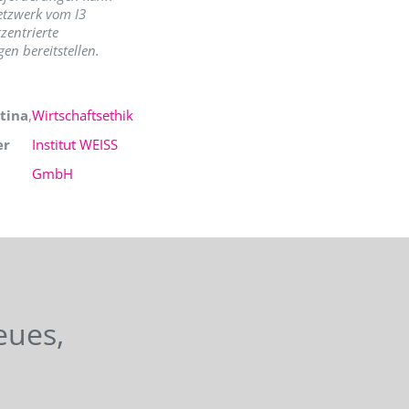
etzwerk vom I3
zentrierte
en bereitstellen.
tina
,
Wirtschaftsethik
er
Institut WEISS
GmbH
eues,