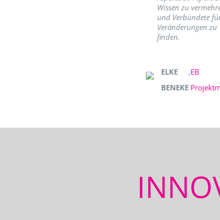
Wissen zu vermehr
und Verbündete fü
Veränderungen zu
finden.
ELKE
,
EB
BENEKE
Projekt
INNO