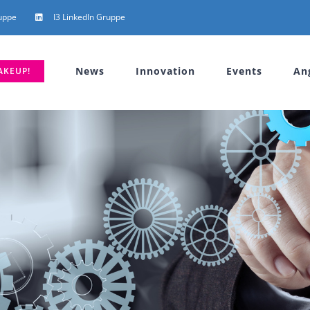
uppe
I3 LinkedIn Gruppe
News
Innovation
Events
An
AKEUP!