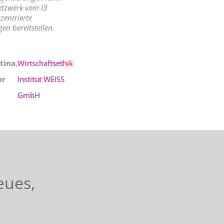
etzwerk vom I3
zentrierte
en bereitstellen.
tina
,
Wirtschaftsethik
er
Institut WEISS
GmbH
eues,