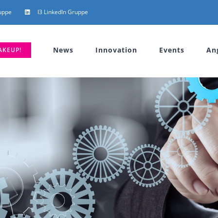
uppe
I3 LinkedIn Gruppe
News
Innovation
Events
An
AKEUP!