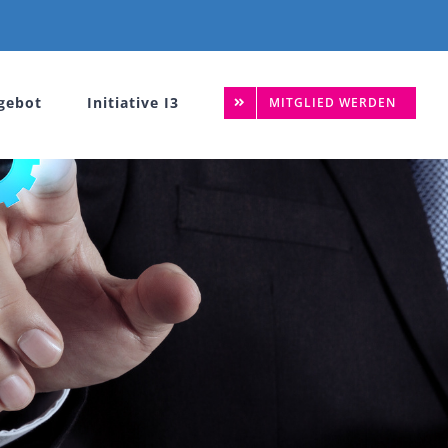
gebot
Initiative I3
MITGLIED WERDEN