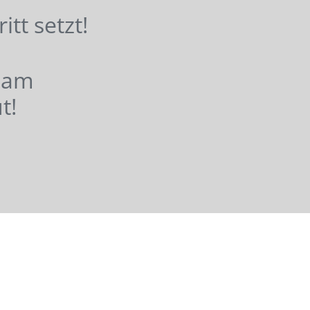
hritt setzt!
nsam
t!