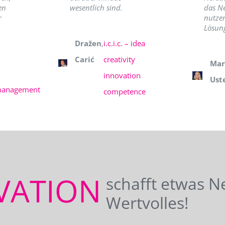
en
wesentlich sind.
das N
r
nutzer
Lösung
Dražen
,
i.c.i.c. – idea
Carić
creativity
Mar
innovation
Ust
management
competence
VATION
schafft etwas N
Wertvolles!