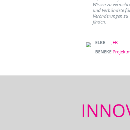
Wissen zu vermehr
und Verbündete fü
Veränderungen zu
finden.
ELKE
,
EB
BENEKE
Projekt
INNO