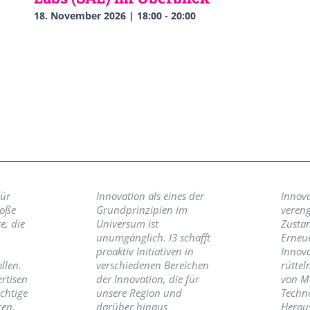
18. November 2026 | 18:00
-
20:00
für
Innovation als eines der
Innova
roße
Grundprinzipien im
vereng
e, die
Universum ist
Zusta
unumgänglich. I3 schafft
Erneu
proaktiv Initiativen in
Innov
llen.
verschiedenen Bereichen
rüttel
ertisen
der Innovation, die für
von M
ichtige
unsere Region und
Techno
ren,
darüber hinaus
Herau