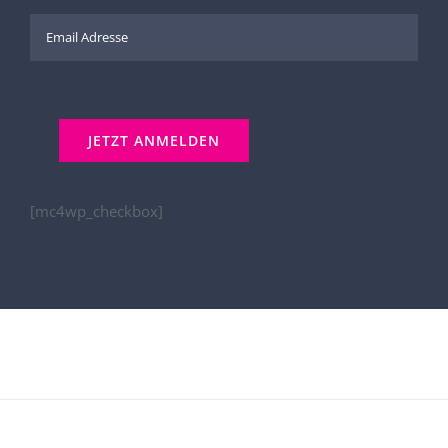
[mc4wp_checkbox]
Kontakt