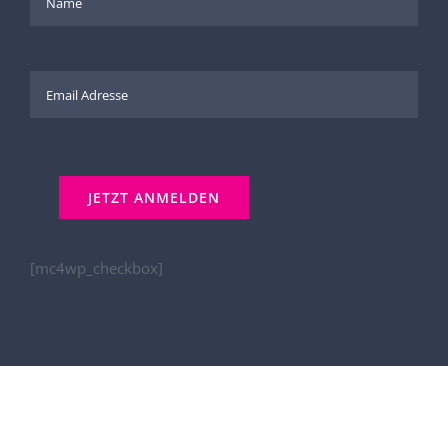
[mc4wp_checkbox]