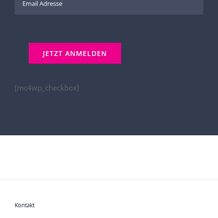
[mc4wp_checkbox]