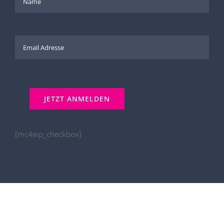
[mc4wp_checkbox]