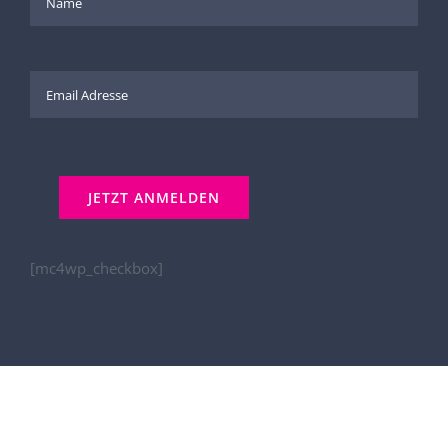
[mc4wp_checkbox]