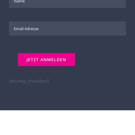
[mc4wp_checkbox]