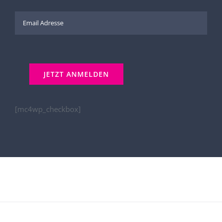
[mc4wp_checkbox]