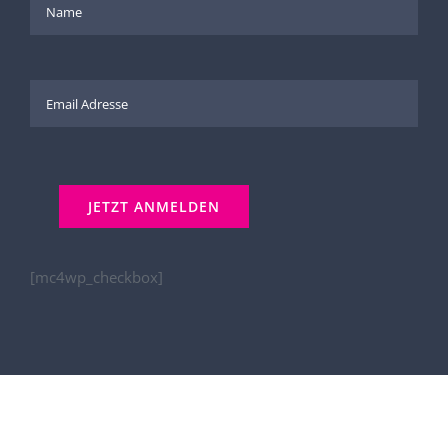
[mc4wp_checkbox]