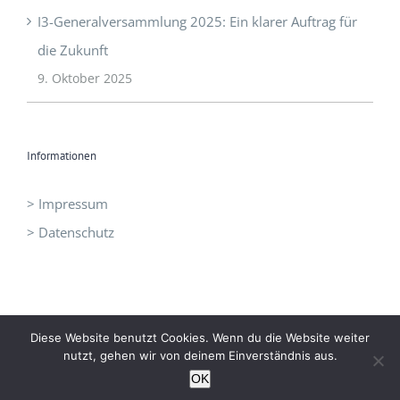
I3-Generalversammlung 2025: Ein klarer Auftrag für
die Zukunft
9. Oktober 2025
Informationen
> Impressum
> Datenschutz
Diese Website benutzt Cookies. Wenn du die Website weiter
nutzt, gehen wir von deinem Einverständnis aus.
©
I3 - Initiative Intelligent Innovation
|
office@idrei.at
| +43 660
OK