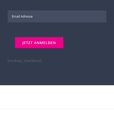
[mc4wp_checkbox]