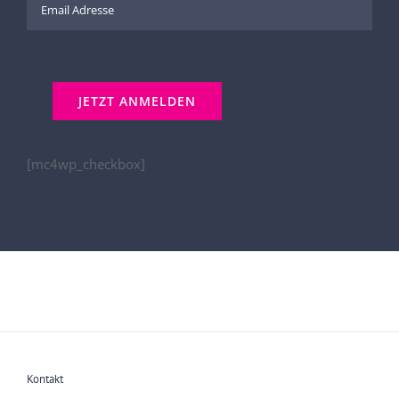
[mc4wp_checkbox]
Kontakt