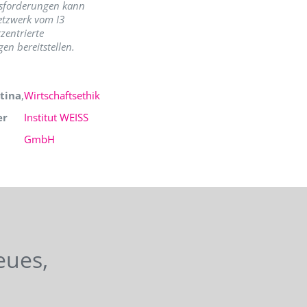
sforderungen kann
etzwerk vom I3
zentrierte
en bereitstellen.
tina
,
Wirtschaftsethik
er
Institut WEISS
GmbH
eues,