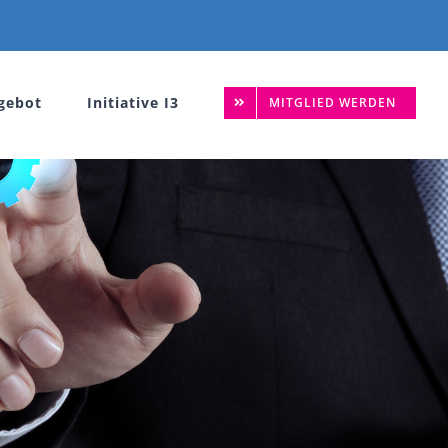
gebot
Initiative I3
MITGLIED WERDEN