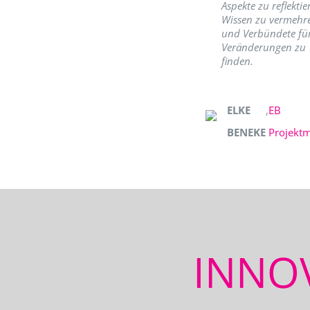
Aspekte zu reflektie
Wissen zu vermehr
und Verbündete fü
Veränderungen zu
finden.
ELKE
,
EB
BENEKE
Projekt
INNO