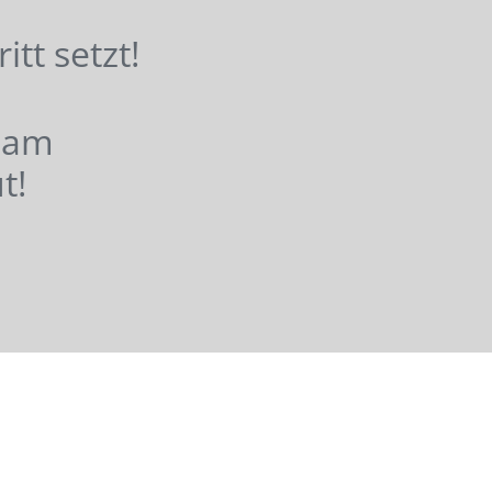
hritt setzt!
nsam
t!