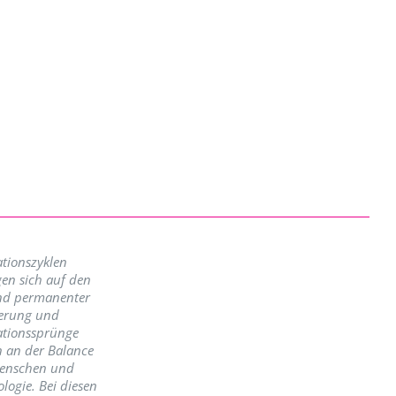
tionszyklen
en sich auf den
nd permanenter
erung und
ationssprünge
n an der Balance
enschen und
logie. Bei diesen