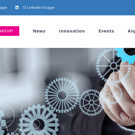
uppe
I3 LinkedIn Gruppe
News
Innovation
Events
An
AKEUP!