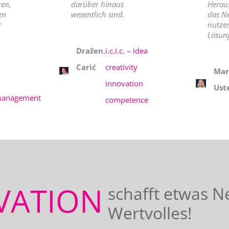
ren,
darüber hinaus
Herau
en
wesentlich sind.
das N
r
nutzer
Lösung
Dražen
,
i.c.i.c. – idea
Carić
creativity
Mar
innovation
Ust
management
competence
VATION
schafft etwas N
Wertvolles!