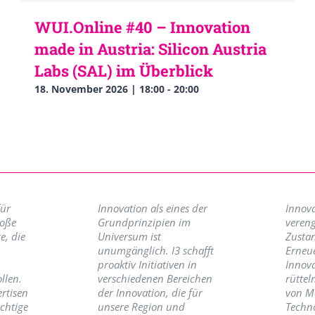
WUI.Online #40 – Innovation
made in Austria: Silicon Austria
Labs (SAL) im Überblick
18. November 2026 | 18:00
-
20:00
für
Innovation als eines der
Innova
roße
Grundprinzipien im
vereng
e, die
Universum ist
Zusta
unumgänglich. I3 schafft
Erneu
proaktiv Initiativen in
Innov
llen.
verschiedenen Bereichen
rüttel
ertisen
der Innovation, die für
von M
ichtige
unsere Region und
Techno