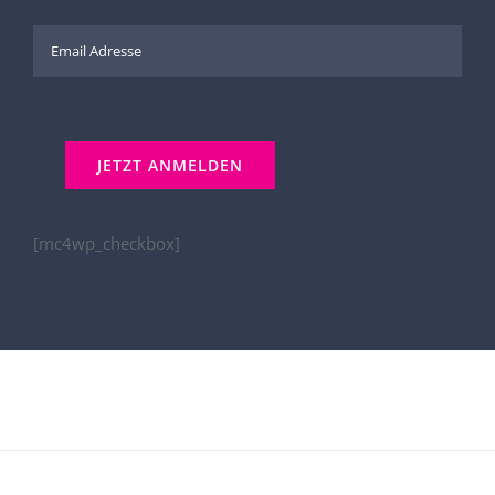
[mc4wp_checkbox]