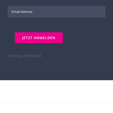
[mc4wp_checkbox]