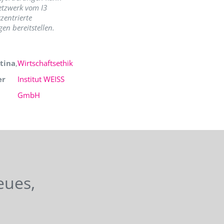
etzwerk vom I3
zentrierte
en bereitstellen.
tina
,
Wirtschaftsethik
er
Institut WEISS
GmbH
eues,