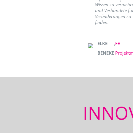
Wissen zu vermehr
und Verbündete fü
Veränderungen zu
finden.
ELKE
,
EB
BENEKE
Projekt
INNO