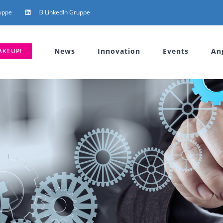
uppe
I3 LinkedIn Gruppe
News
Innovation
Events
An
AKEUP!