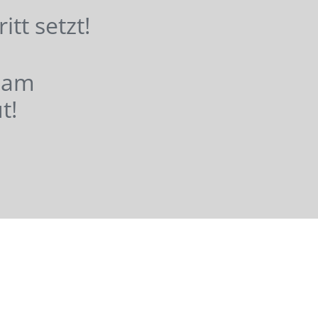
hritt setzt!
nsam
t!