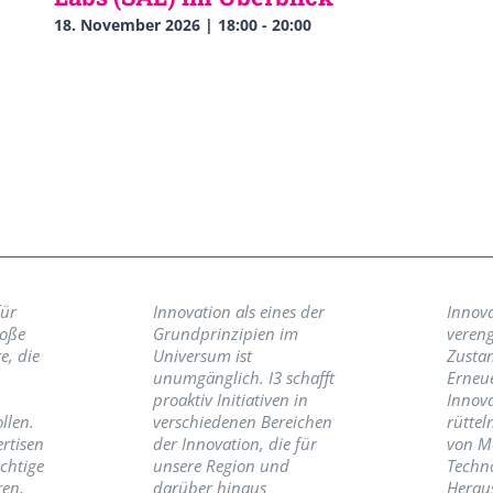
18. November 2026 | 18:00
-
20:00
für
Innovation als eines der
Innova
roße
Grundprinzipien im
vereng
e, die
Universum ist
Zusta
unumgänglich. I3 schafft
Erneu
proaktiv Initiativen in
Innov
llen.
verschiedenen Bereichen
rüttel
ertisen
der Innovation, die für
von M
ichtige
unsere Region und
Techno
ren,
darüber hinaus
Herau