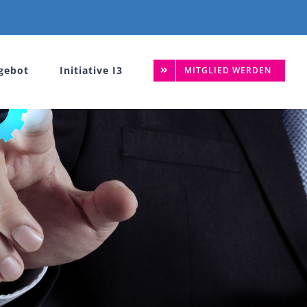
gebot
Initiative I3
MITGLIED WERDEN