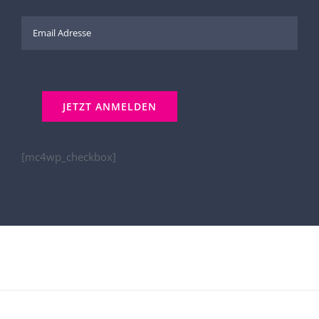
[mc4wp_checkbox]