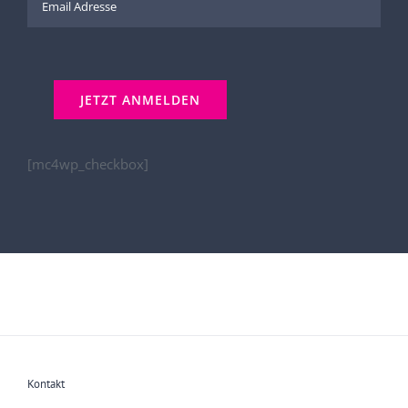
[mc4wp_checkbox]