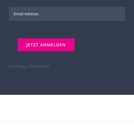
[mc4wp_checkbox]