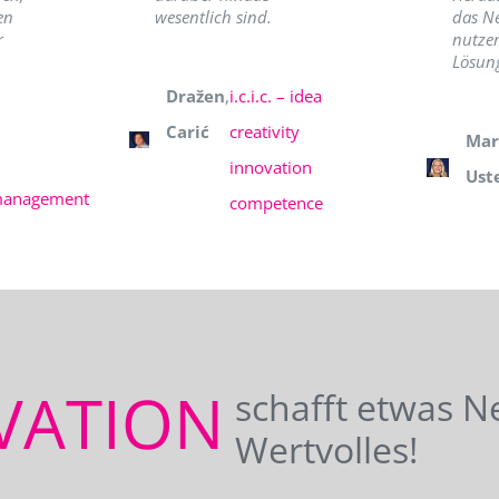
en
wesentlich sind.
das N
r
nutzer
Lösung
Dražen
,
i.c.i.c. – idea
Carić
creativity
Mar
innovation
Ust
management
competence
VATION
schafft etwas N
Wertvolles!