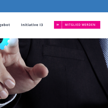
gebot
Initiative I3
MITGLIED WERDEN