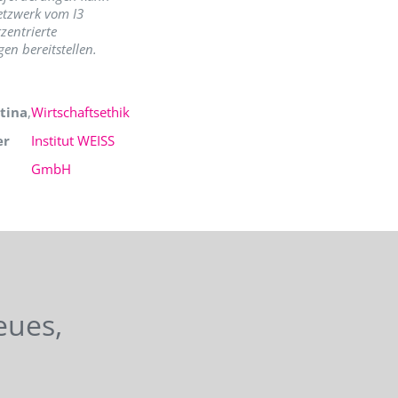
etzwerk vom I3
zentrierte
en bereitstellen.
tina
,
Wirtschaftsethik
er
Institut WEISS
GmbH
eues,