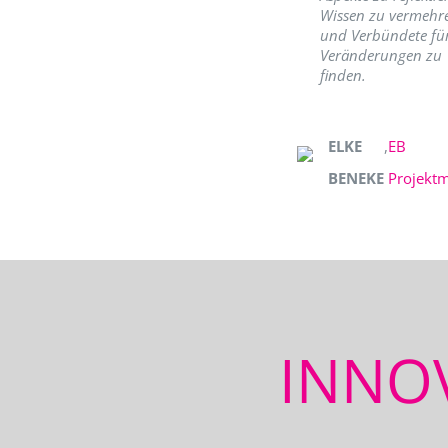
Wissen zu vermehr
und Verbündete fü
Veränderungen zu
finden.
ELKE
,
EB
BENEKE
Projekt
INNO