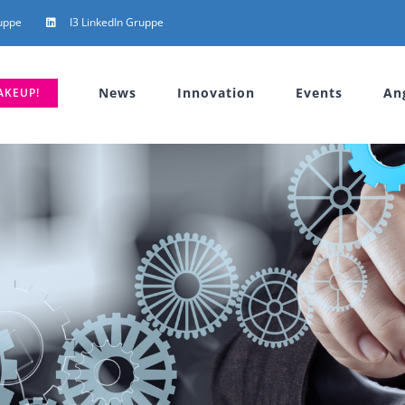
uppe
I3 LinkedIn Gruppe
News
Innovation
Events
An
AKEUP!