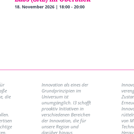
18. November 2026 | 18:00
-
20:00
für
Innovation als eines der
Innova
roße
Grundprinzipien im
vereng
e, die
Universum ist
Zusta
unumgänglich. I3 schafft
Erneu
proaktiv Initiativen in
Innov
llen.
verschiedenen Bereichen
rüttel
ertisen
der Innovation, die für
von M
ichtige
unsere Region und
Techno
ren,
darüber hinaus
Herau