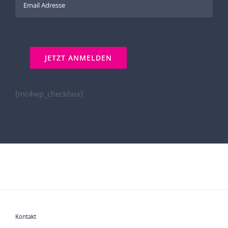
[mc4wp_checkbox]
Kontakt