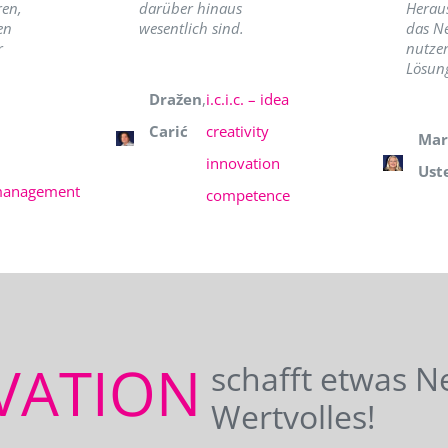
ren,
darüber hinaus
Herau
en
wesentlich sind.
das N
r
nutzer
Lösung
Dražen
,
i.c.i.c. – idea
Carić
creativity
Mar
innovation
Ust
management
competence
VATION
schafft etwas N
Wertvolles!