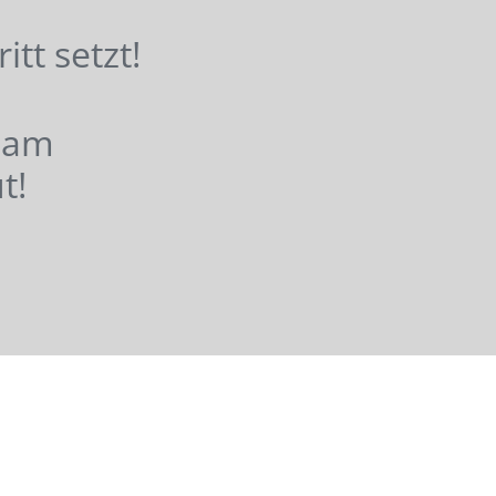
hritt setzt!
nsam
t!