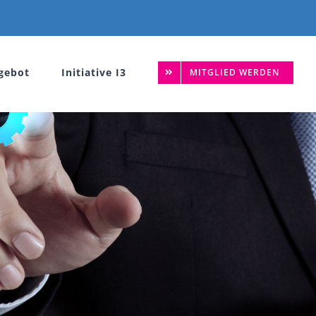
gebot
Initiative I3
MITGLIED WERDEN