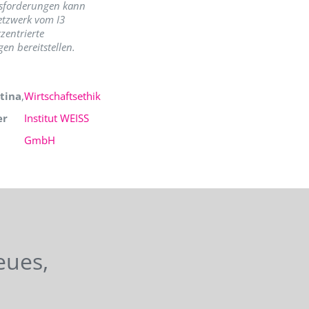
sforderungen kann
etzwerk vom I3
zentrierte
en bereitstellen.
tina
,
Wirtschaftsethik
er
Institut WEISS
GmbH
eues,