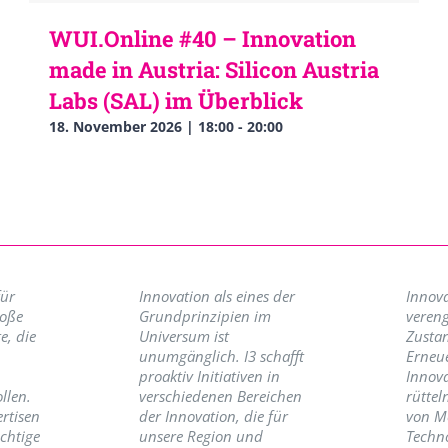
WUI.Online #40 – Innovation
made in Austria: Silicon Austria
Labs (SAL) im Überblick
18. November 2026 | 18:00
-
20:00
für
Innovation als eines der
Innova
roße
Grundprinzipien im
vereng
e, die
Universum ist
Zusta
unumgänglich. I3 schafft
Erneu
proaktiv Initiativen in
Innov
llen.
verschiedenen Bereichen
rüttel
ertisen
der Innovation, die für
von M
ichtige
unsere Region und
Techno