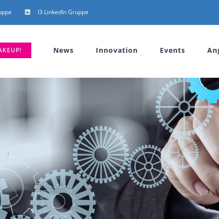
uppe
I3 LinkedIn Gruppe
News
Innovation
Events
An
AKEUP!