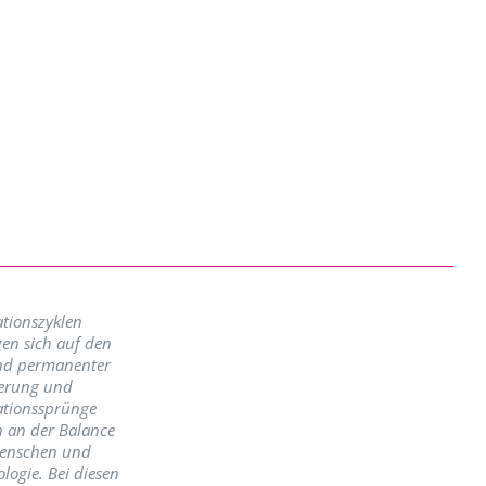
tionszyklen
en sich auf den
nd permanenter
erung und
ationssprünge
n an der Balance
enschen und
logie. Bei diesen