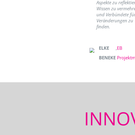
Aspekte zu reflektie
Wissen zu vermehr
und Verbündete fü
Veränderungen zu
finden.
ELKE
,
EB
BENEKE
Projekt
INNO