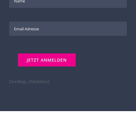
[mc4wp_checkbox]