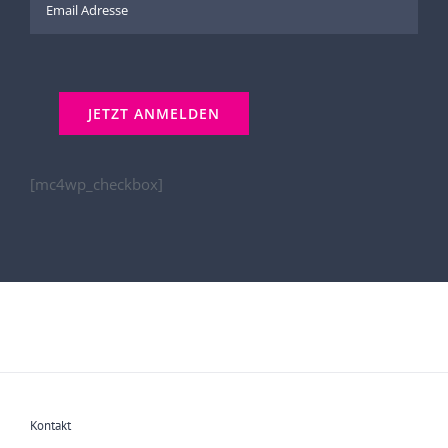
[mc4wp_checkbox]
Kontakt