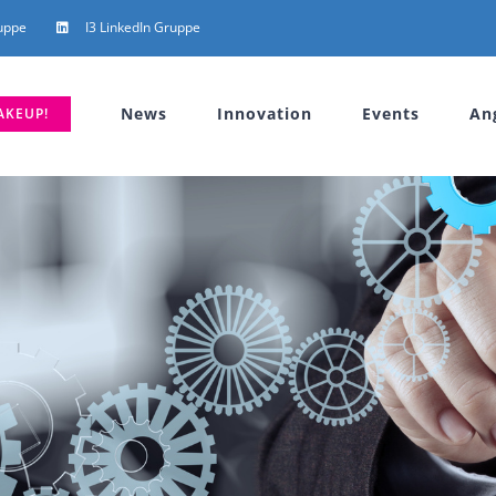
uppe
I3 LinkedIn Gruppe
News
Innovation
Events
An
AKEUP!