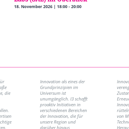
18. November 2026 | 18:00
-
20:00
für
Innovation als eines der
Innova
roße
Grundprinzipien im
vereng
e, die
Universum ist
Zusta
unumgänglich. I3 schafft
Erneu
proaktiv Initiativen in
Innov
llen.
verschiedenen Bereichen
rüttel
ertisen
der Innovation, die für
von M
ichtige
unsere Region und
Techno
ren,
darüber hinaus
Herau