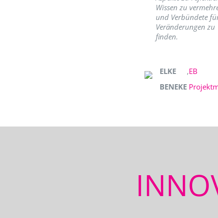
Wissen zu vermehr
und Verbündete fü
Veränderungen zu
finden.
ELKE
,
EB
BENEKE
Projekt
INNO