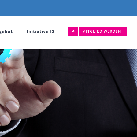
gebot
Initiative I3
MITGLIED WERDEN