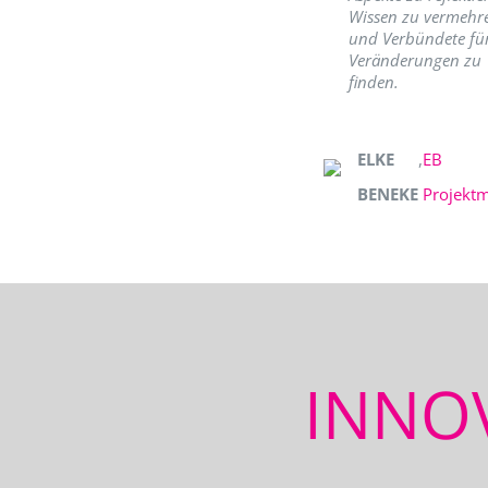
Wissen zu vermehr
und Verbündete fü
Veränderungen zu
finden.
ELKE
,
EB
BENEKE
Projekt
INNO