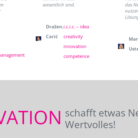
en
wesentlich sind.
das N
r
nutzer
Lösung
Dražen
,
i.c.i.c. – idea
Carić
creativity
Mar
innovation
Ust
management
competence
VATION
schafft etwas N
Wertvolles!