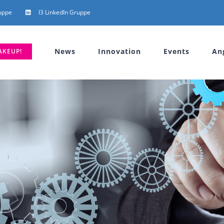
uppe
I3 LinkedIn Gruppe
News
Innovation
Events
An
AKEUP!