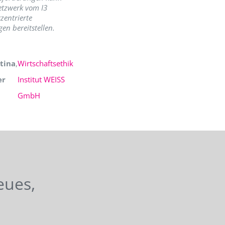
etzwerk vom I3
zentrierte
en bereitstellen.
tina
,
Wirtschaftsethik
er
Institut WEISS
GmbH
eues,