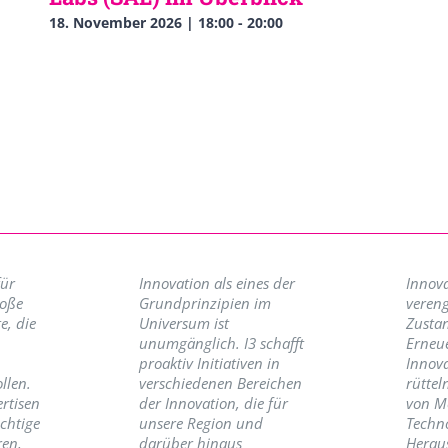
18. November 2026 | 18:00
-
20:00
für
Innovation als eines der
Innova
roße
Grundprinzipien im
vereng
e, die
Universum ist
Zusta
unumgänglich. I3 schafft
Erneu
proaktiv Initiativen in
Innov
llen.
verschiedenen Bereichen
rüttel
ertisen
der Innovation, die für
von M
ichtige
unsere Region und
Techno
ren,
darüber hinaus
Herau