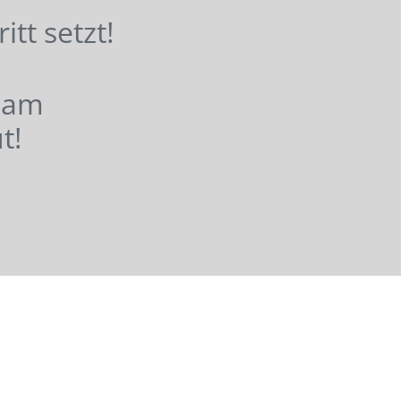
hritt setzt!
nsam
t!