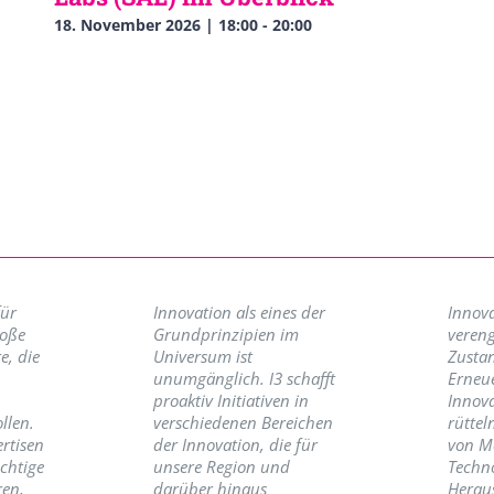
18. November 2026 | 18:00
-
20:00
für
Innovation als eines der
Innova
roße
Grundprinzipien im
vereng
e, die
Universum ist
Zusta
unumgänglich. I3 schafft
Erneu
proaktiv Initiativen in
Innov
llen.
verschiedenen Bereichen
rüttel
ertisen
der Innovation, die für
von M
ichtige
unsere Region und
Techno
ren,
darüber hinaus
Herau