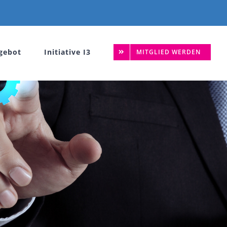
gebot
Initiative I3
MITGLIED WERDEN