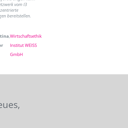
etzwerk vom I3
zentrierte
en bereitstellen.
tina
,
Wirtschaftsethik
er
Institut WEISS
GmbH
eues,