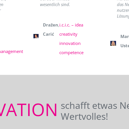
en
wesentlich sind.
das N
r
nutzer
Lösung
Dražen
,
i.c.i.c. – idea
Carić
creativity
Mar
innovation
Ust
management
competence
VATION
schafft etwas N
Wertvolles!