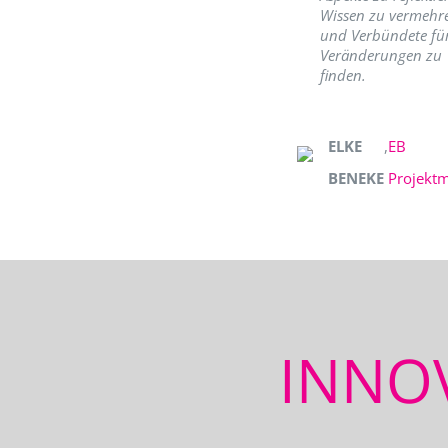
Wissen zu vermehr
und Verbündete fü
Veränderungen zu
finden.
ELKE
,
EB
BENEKE
Projekt
INNO