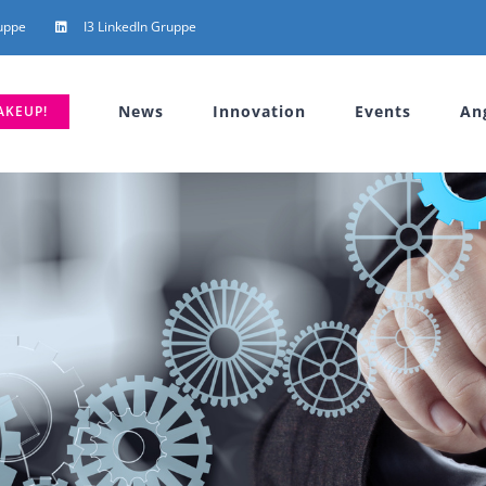
uppe
I3 LinkedIn Gruppe
News
Innovation
Events
An
AKEUP!