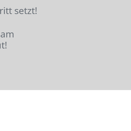
hritt setzt!
nsam
t!