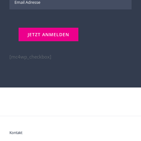
[mc4wp_checkbox]