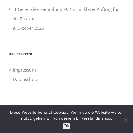
I3-Generalversammlung 2025: Ein klarer Auftrag für
die Zukunft
9. Oktober 2025
Informationen
> Impressum
> Datenschutz
Diese Website benutzt Cookies. Wenn du die Website weiter
nutzt, gehen wir von deinem Einverständnis aus.
©
I3 - Initiative Intelligent Innovation
|
office@idrei.at
| +43 660
OK