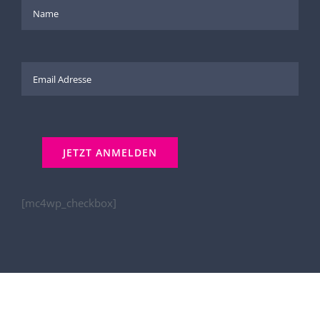
[mc4wp_checkbox]