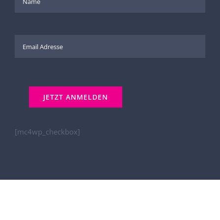
[mc4wp_checkbox]