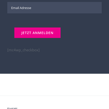
[mc4wp_checkbox]