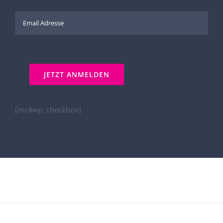
[mc4wp_checkbox]