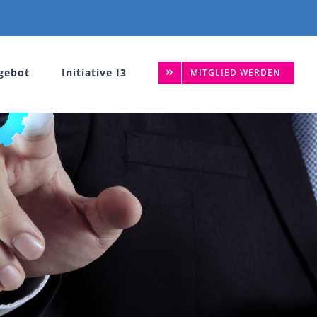
gebot
Initiative I3
MITGLIED WERDEN