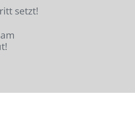
hritt setzt!
nsam
t!