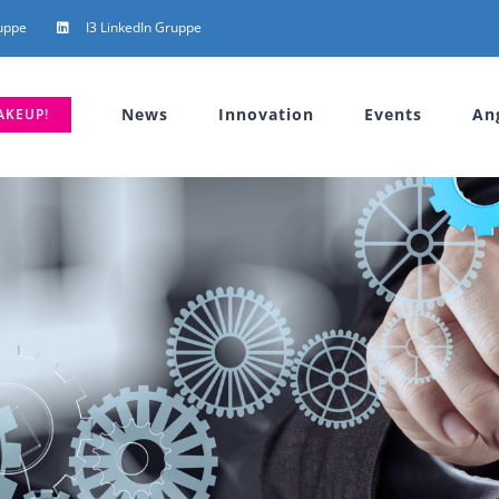
uppe
I3 LinkedIn Gruppe
News
Innovation
Events
An
AKEUP!