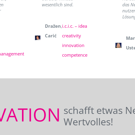
en
wesentlich sind.
das N
r
nutzer
Lösung
Dražen
,
i.c.i.c. – idea
Carić
creativity
Mar
innovation
Ust
management
competence
VATION
schafft etwas N
Wertvolles!