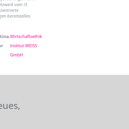
etzwerk vom I3
zentrierte
en bereitstellen.
tina
,
Wirtschaftsethik
er
Institut WEISS
GmbH
eues,