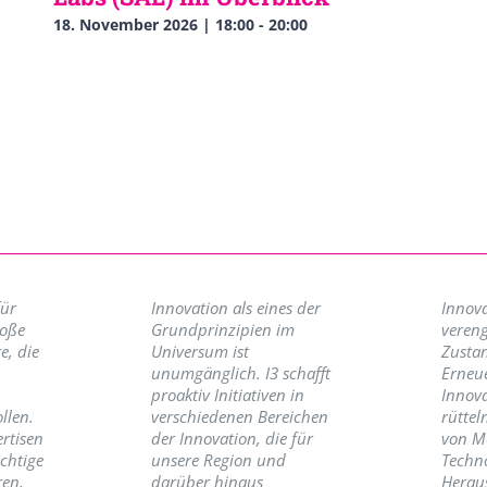
18. November 2026 | 18:00
-
20:00
für
Innovation als eines der
Innova
roße
Grundprinzipien im
vereng
e, die
Universum ist
Zusta
unumgänglich. I3 schafft
Erneu
proaktiv Initiativen in
Innov
llen.
verschiedenen Bereichen
rüttel
ertisen
der Innovation, die für
von M
ichtige
unsere Region und
Techno
ren,
darüber hinaus
Herau