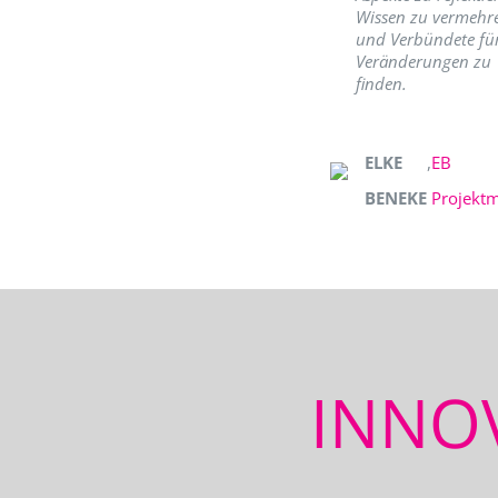
Wissen zu vermehr
und Verbündete fü
Veränderungen zu
finden.
ELKE
,
EB
BENEKE
Projekt
INNO