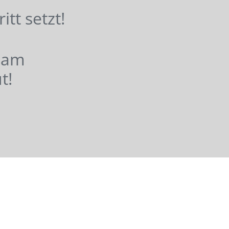
hritt setzt!
nsam
t!