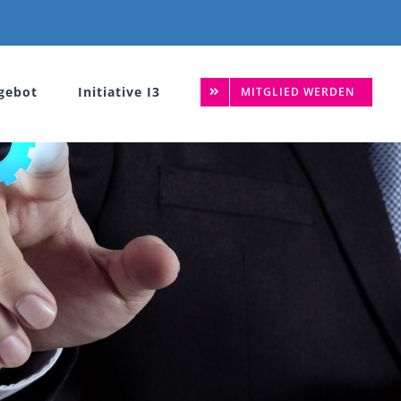
gebot
Initiative I3
MITGLIED WERDEN