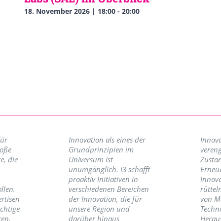
18. November 2026 | 18:00
-
20:00
für
Innovation als eines der
Innova
roße
Grundprinzipien im
vereng
e, die
Universum ist
Zusta
unumgänglich. I3 schafft
Erneu
proaktiv Initiativen in
Innov
llen.
verschiedenen Bereichen
rüttel
ertisen
der Innovation, die für
von M
ichtige
unsere Region und
Techno
ren,
darüber hinaus
Herau