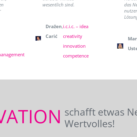
en
wesentlich sind.
das N
r
nutzer
Lösung
Dražen
,
i.c.i.c. – idea
Carić
creativity
Mar
innovation
Ust
management
competence
VATION
schafft etwas N
Wertvolles!