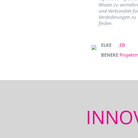
Wissen zu vermehr
und Verbündete fü
Veränderungen zu
finden.
ELKE
,
EB
BENEKE
Projekt
INNO