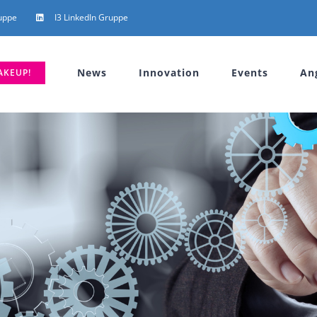
uppe
I3 LinkedIn Gruppe
News
Innovation
Events
An
AKEUP!