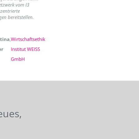
etzwerk vom I3
zentrierte
en bereitstellen.
tina
,
Wirtschaftsethik
er
Institut WEISS
GmbH
eues,