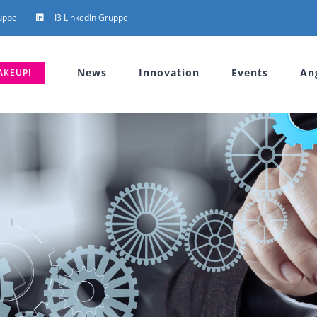
uppe
I3 LinkedIn Gruppe
News
Innovation
Events
An
AKEUP!