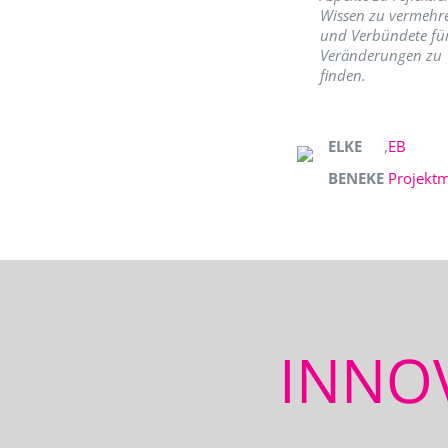
Wissen zu vermehr
und Verbündete fü
Veränderungen zu
finden.
ELKE
,
EB
BENEKE
Projekt
INNO