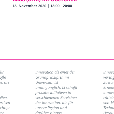
18. November 2026 | 18:00
-
20:00
für
Innovation als eines der
Innova
roße
Grundprinzipien im
vereng
e, die
Universum ist
Zusta
unumgänglich. I3 schafft
Erneu
proaktiv Initiativen in
Innov
llen.
verschiedenen Bereichen
rüttel
ertisen
der Innovation, die für
von M
ichtige
unsere Region und
Techno
ren,
darüber hinaus
Herau