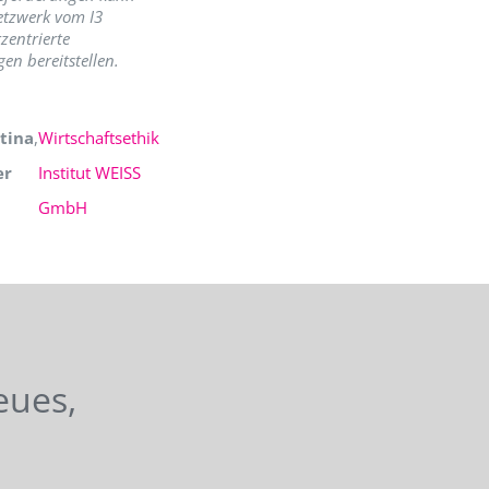
etzwerk vom I3
zentrierte
en bereitstellen.
tina
,
Wirtschaftsethik
er
Institut WEISS
GmbH
eues,