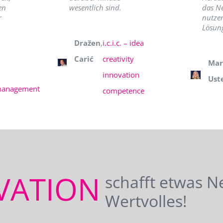
en
wesentlich sind.
das N
r
nutzer
Lösung
Dražen
,
i.c.i.c. – idea
Carić
creativity
Mar
innovation
Ust
management
competence
VATION
schafft etwas N
Wertvolles!