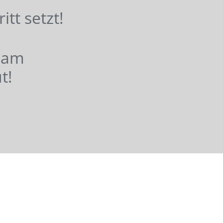
hritt setzt!
nsam
t!