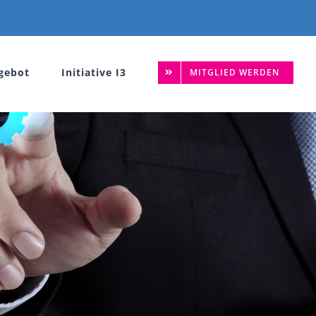
gebot
Initiative I3
MITGLIED WERDEN