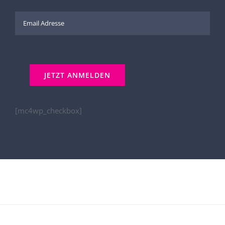
[mc4wp_checkbox]