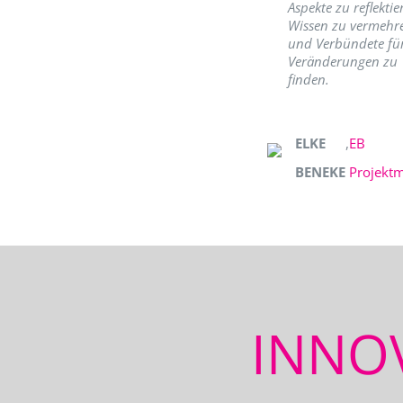
Aspekte zu reflektie
Wissen zu vermehr
und Verbündete fü
Veränderungen zu
finden.
ELKE
,
EB
BENEKE
Projekt
INNO