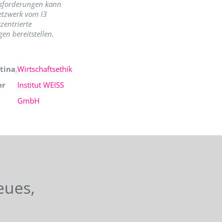
sforderungen kann
etzwerk vom I3
zentrierte
en bereitstellen.
tina
,
Wirtschaftsethik
er
Institut WEISS
GmbH
eues,