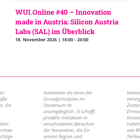
WUI.Online #40 – Innovation
made in Austria: Silicon Austria
Labs (SAL) im Überblick
18. November 2026 | 18:00
-
20:00
für
Innovation als eines der
Innova
roße
Grundprinzipien im
vereng
e, die
Universum ist
Zusta
unumgänglich. I3 schafft
Erneu
proaktiv Initiativen in
Innov
llen.
verschiedenen Bereichen
rüttel
ertisen
der Innovation, die für
von M
ichtige
unsere Region und
Techno