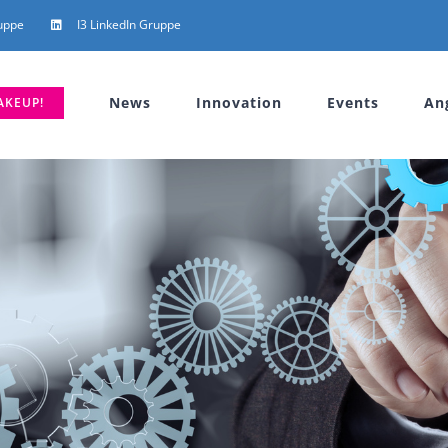
uppe
I3 LinkedIn Gruppe
News
Innovation
Events
An
AKEUP!