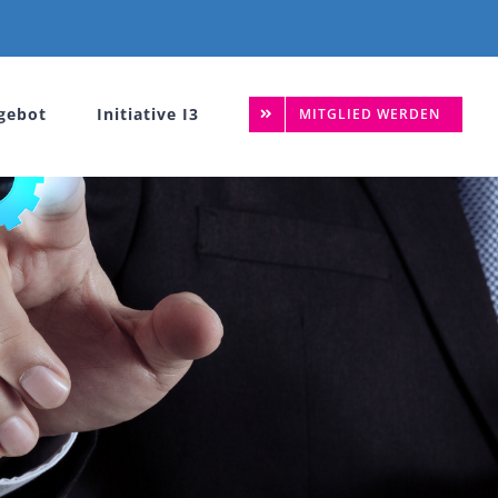
gebot
Initiative I3
MITGLIED WERDEN