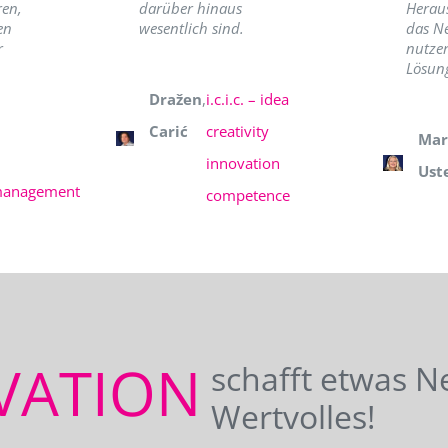
ren,
darüber hinaus
Herau
en
wesentlich sind.
das N
r
nutzer
Lösung
Dražen
,
i.c.i.c. – idea
Carić
creativity
Mar
innovation
Ust
management
competence
VATION
schafft etwas N
Wertvolles!