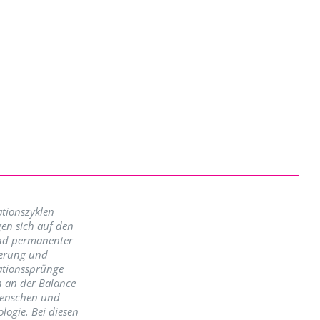
tionszyklen
en sich auf den
nd permanenter
erung und
ationssprünge
n an der Balance
enschen und
logie. Bei diesen