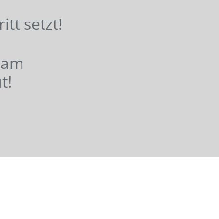
hritt setzt!
nsam
t!